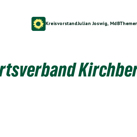
Kreisvorstand
Julian Joswig, MdB
Theme
rtsverband Kirchbe