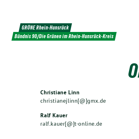
Weiter
zum
Inhalt
GRÜNE Rhein-Hunsrück
Bündnis 90/Die Grünen im Rhein-Hunsrück-Kreis
O
Christiane Linn
christianejlinn[@]gmx.de
Ralf Kauer
ralf.kauer[@]t-online.de