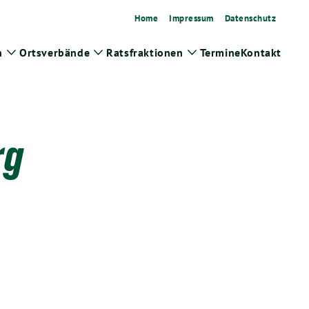
Home
Impressum
Datenschutz
n
Ortsverbände
Ratsfraktionen
Termine
Kontakt
Zeige
Zeige
Zeige
Untermenü
Untermenü
Untermenü
rg