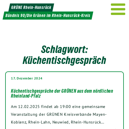
Weiter
GRÜNE Rhein-Hunsrück
zum
Bündnis 90/Die Grünen im Rhein-Hunsrück-Kreis
Inhalt
Schlagwort:
Küchentischgespräch
17. Dezember 2024
Küchentischgespräche der GRÜNEN aus dem nördlichen
Rheinland-Pfalz
Am 12.02.2025 findet ab 19:00 eine gemeinsame
Veranstaltung der GRÜNEN Kreisverbände Mayen-
Koblenz, Rhein-Lahn, Neuwied, Rhein-Hunsrück…