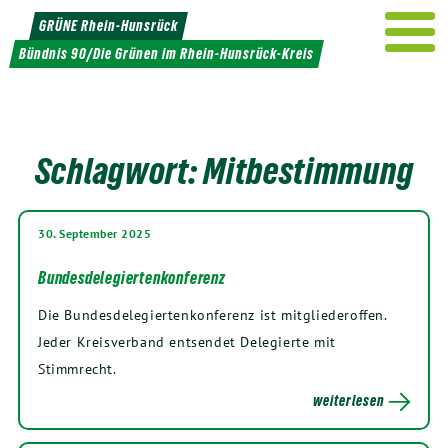
Weiter
GRÜNE Rhein-Hunsrück
zum
Bündnis 90/Die Grünen im Rhein-Hunsrück-Kreis
Inhalt
Schlagwort:
Mitbestimmung
30. September 2025
Bundesdelegiertenkonferenz
Die Bundesdelegiertenkonferenz ist mitgliederoffen.
Jeder Kreisverband entsendet Delegierte mit
Stimmrecht.
weiterlesen