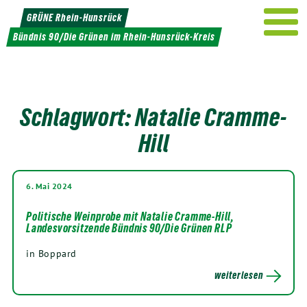
Weiter
GRÜNE Rhein-Hunsrück
zum
Bündnis 90/Die Grünen im Rhein-Hunsrück-Kreis
Inhalt
Schlagwort:
Natalie Cramme-
Hill
6. Mai 2024
Politische Weinprobe mit Natalie Cramme-Hill,
Landesvorsitzende Bündnis 90/Die Grünen RLP
in Boppard
weiterlesen