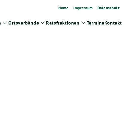
Home
Impressum
Datenschutz
n
Ortsverbände
Ratsfraktionen
Termine
Kontakt
Zeige
Zeige
Zeige
Untermenü
Untermenü
Untermenü