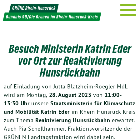
Weiter
GRÜNE Rhein-Hunsrück
zum
Bündnis 90/Die Grünen im Rhein-Hunsrück-Kreis
Inhalt
Besuch Ministerin Katrin Eder
vor Ort zur Reaktivierung
Hunsrückbahn
auf Einladung von Jutta Blatzheim-Roegler MdL
wird am Montag,
28. August 2023
von
11:00-
13:30 Uhr
unsere
Staatsministerin für Klimaschutz
und Mobilität Katrin Eder
im Rhein-Hunsrück-Kreis
zum Thema
Reaktivierung Hunsrückbahn
erwartet.
Auch Pia Schellhammer, Fraktionsvorsitzende der
GRÜNEN Landtagsfraktion wird dabei sein.