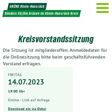
Weiter
GRÜNE Rhein-Hunsrück
zum
Bündnis 90/Die Grünen im Rhein-Hunsrück-Kreis
Inhalt
Kreisvorstandssitzung
Die Sitzung ist mitgliederoffen. Anmeldedaten für
die Onlinesitzung bitte beim geschäftsführenden
Vorstand erfragen.
FREITAG
14.07.2023
19:00 Uhr
Online - Link auf Anfrage
Download als ics-Datei