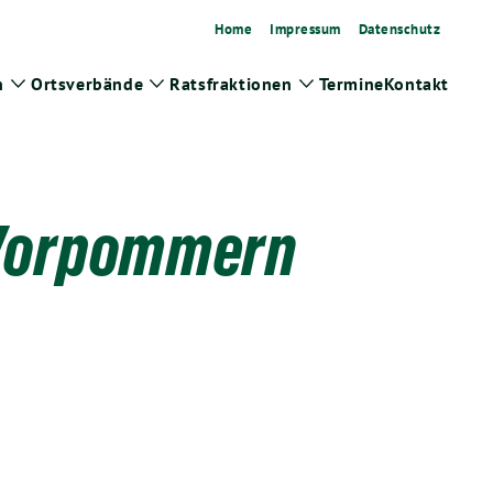
Home
Impressum
Datenschutz
n
Ortsverbände
Ratsfraktionen
Termine
Kontakt
Zeige
Zeige
Zeige
Untermenü
Untermenü
Untermenü
-Vorpommern