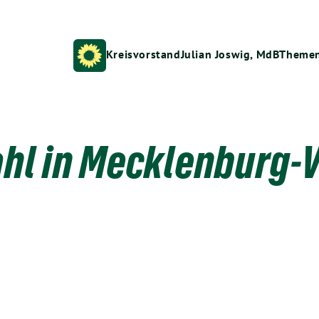
Kreisvorstand
Julian Joswig, MdB
Theme
hl in Mecklenburg