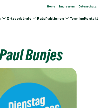
Home
Impressum
Datenschutz
n
Ortsverbände
Ratsfraktionen
Termine
Kontakt
Zeige
Zeige
Zeige
Untermenü
Untermenü
Untermenü
 Paul Bunjes