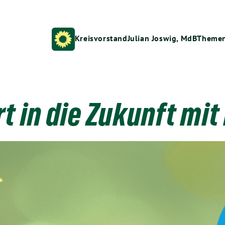
Kreisvorstand
Julian Joswig, MdB
Theme
 in die Zukunft mit