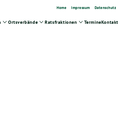
Home
Impressum
Datenschutz
n
Ortsverbände
Ratsfraktionen
Termine
Kontakt
Zeige
Zeige
Zeige
Untermenü
Untermenü
Untermenü