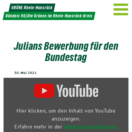
Weiter
GRÜNE Rhein-Hunsrück
zum
Bündnis 90/Die Grünen im Rhein-Hunsrück-Kreis
Inhalt
Julians Bewerbung für den
Bundestag
30. Mai 2021
„Meine
Bewerbung
für
den
Bundestag:
Julian
Hier klicken, um den Inhalt von YouTube
Joswig“
anzuzeigen.
von
Erfahre mehr in der
Datenschutzerklärung
YouTube