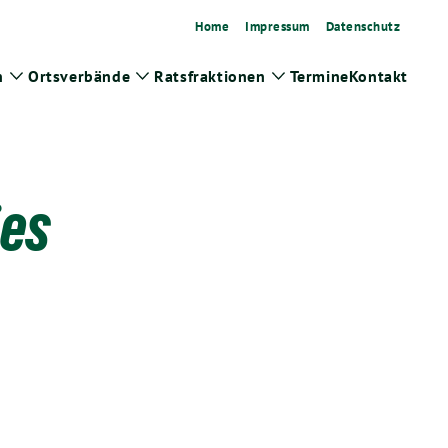
Home
Impressum
Datenschutz
n
Ortsverbände
Ratsfraktionen
Termine
Kontakt
Zeige
Zeige
Zeige
Untermenü
Untermenü
Untermenü
jes