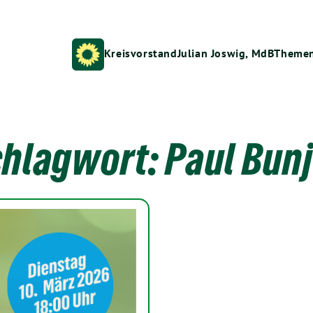
Kreisvorstand
Julian Joswig, MdB
Theme
chlagwort:
Paul Bun