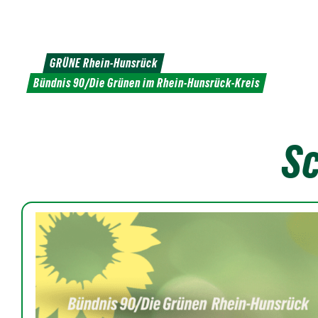
Weiter
zum
Inhalt
GRÜNE Rhein-Hunsrück
Bündnis 90/Die Grünen im Rhein-Hunsrück-Kreis
S