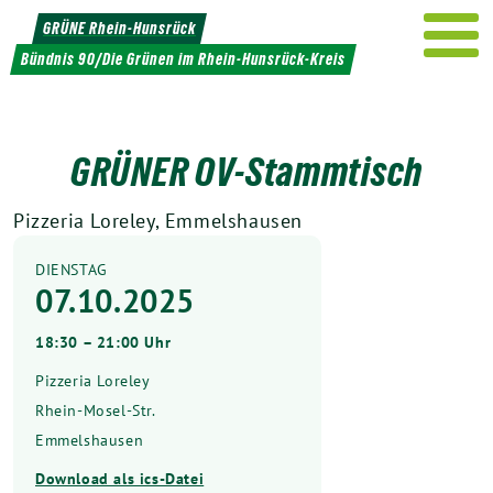
Weiter
GRÜNE Rhein-Hunsrück
zum
Bündnis 90/Die Grünen im Rhein-Hunsrück-Kreis
Inhalt
GRÜNER OV-Stammtisch
Pizzeria Loreley, Emmelshausen
DIENSTAG
07.10.2025
18:30 – 21:00 Uhr
Pizzeria Loreley
Rhein-Mosel-Str.
Emmelshausen
Download als ics-Datei