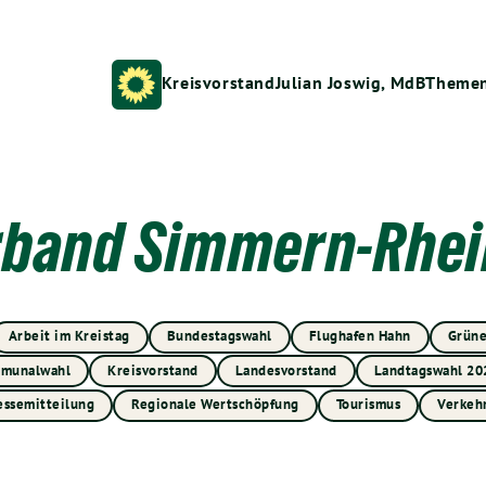
Kreisvorstand
Julian Joswig, MdB
Theme
rband Simmern-Rhei
Arbeit im Kreistag
Bundestagswahl
Flughafen Hahn
Grüne
munalwahl
Kreisvorstand
Landesvorstand
Landtagswahl 20
essemitteilung
Regionale Wertschöpfung
Tourismus
Verkeh