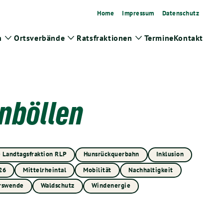
Home
Impressum
Datenschutz
n
Ortsverbände
Ratsfraktionen
Termine
Kontakt
Zeige
Zeige
Zeige
Untermenü
Untermenü
Untermenü
nböllen
 Landtagsfraktion RLP
Hunsrückquerbahn
Inklusion
26
Mittelrheintal
Mobilität
Nachhaltigkeit
rswende
Waldschutz
Windenergie