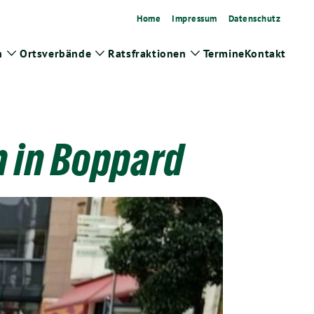
Home
Impressum
Datenschutz
n
Ortsverbände
Ratsfraktionen
Termine
Kontakt
Zeige
Zeige
Zeige
Untermenü
Untermenü
Untermenü
 in Boppard