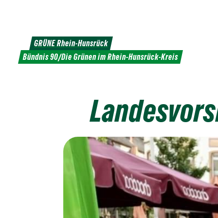
Weiter
zum
Inhalt
GRÜNE Rhein-Hunsrück
Bündnis 90/Die Grünen im Rhein-Hunsrück-Kreis
Landesvors