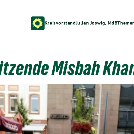
Kreisvorstand
Julian Joswig, MdB
Theme
itzende Misbah Khan