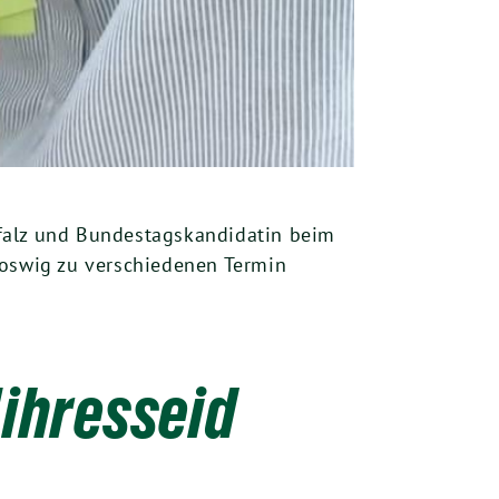
alz und Bundestagskandidatin beim
Joswig zu verschiedenen Termin
ihresseid