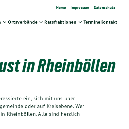
Home
Impressum
Datenschutz
n
Ortsverbände
Ratsfraktionen
Termine
Kontakt
Zeige
Zeige
Zeige
Untermenü
Untermenü
Untermenü
ust in Rheinböllen
essierte ein, sich mit uns über
gemeinde oder auf Kreisebene. Wer
n Rheinböllen. Alle sind herzlich